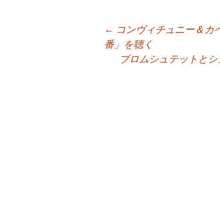
投
←
コンヴィチュニー＆カペ
番」を聴く
ブロムシュテットとシ
稿
ナ
ビ
ゲ
ー
シ