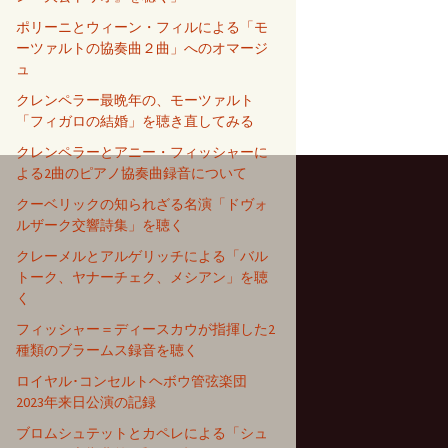
ポリーニとウィーン・フィルによる「モ
ーツァルトの協奏曲２曲」へのオマージ
ュ
クレンペラー最晩年の、モーツァルト
「フィガロの結婚」を聴き直してみる
クレンペラーとアニー・フィッシャーに
よる2曲のピアノ協奏曲録音について
クーベリックの知られざる名演「ドヴォ
ルザーク交響詩集」を聴く
クレーメルとアルゲリッチによる「バル
トーク、ヤナーチェク、メシアン」を聴
く
フィッシャー＝ディースカウが指揮した2
種類のブラームス録音を聴く
ロイヤル･コンセルトヘボウ管弦楽団
2023年来日公演の記録
ブロムシュテットとカペレによる「シュ