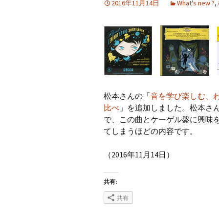
2016年11月14日
What's new ?
,
松本さんの「
音を学び楽しむ、
比べ
」を追加しました。松本さ
で、この曲とケーゲル盤に興味
てしまうほどの内容です。
（2016年11月14日）
共有:
共有