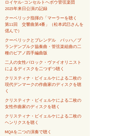
ロイヤル･コンセルトヘボウ管弦楽団
2025年来日公演の記録
クーベリック指揮の「マーラーを聴く
第11回 交響曲第4番」（松本武巳さんを
偲んで）
クーベリックとブレンデル バッハ／ブ
ランデンブルク協奏曲・管弦楽組曲の二
種のピアノ四手編曲版
二人の女性バロック・ヴァイオリニスト
によるディスクを二つずつ聴く
クリスティナ・ビイェルケによる二枚の
現代デンマークの作曲家のディスクを聴
く
クリスティナ・ビイェルケによる二枚の
女性作曲家のディスクを聴く
クリスティナ・ビイェルケによる二枚の
ヘンリクスを聴く
MQAを二つの演奏で聴く