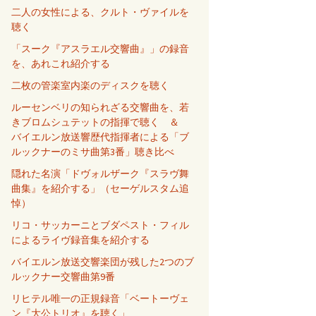
二人の女性による、クルト・ヴァイルを
聴く
「スーク『アスラエル交響曲』」の録音
を、あれこれ紹介する
二枚の管楽室内楽のディスクを聴く
ルーセンベリの知られざる交響曲を、若
きブロムシュテットの指揮で聴く ＆
バイエルン放送響歴代指揮者による「ブ
ルックナーのミサ曲第3番」聴き比べ
隠れた名演「ドヴォルザーク『スラヴ舞
曲集』を紹介する」（セーゲルスタム追
悼）
リコ・サッカーニとブダペスト・フィル
によるライヴ録音集を紹介する
バイエルン放送交響楽団が残した2つのブ
ルックナー交響曲第9番
リヒテル唯一の正規録音「ベートーヴェ
ン『大公トリオ』を聴く」