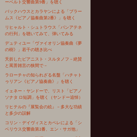
ーベルト交響曲第9番」を聴く
バックハウスとカラヤンによる「ブラー
ムス《ピアノ協奏曲第2番》」を聴く
リヒャルト・シュトラウス「パンアテネ
の行列」を聴いてみて、弾いてみる
デュティユー「ヴァイオリン協奏曲《夢
の樹》」若干の聴き比べ
夭折したピアニスト・スルタノフ－絶賛
と罵詈雑言の狭間で－
ラローチャの知られざる名盤「ハチャト
ゥリアン《ピアノ協奏曲》」を聴く
イェネー・ヤンドーで、リスト「ピアノ
ソナタ ロ短調」を聴く（ヤンドー追悼）
リヒテルの『展覧会の絵』－多大な功績
と多少の誤解
コリン・デイヴィスとカペレによる「シ
ベリウス交響曲第2番、エン・サガ他」