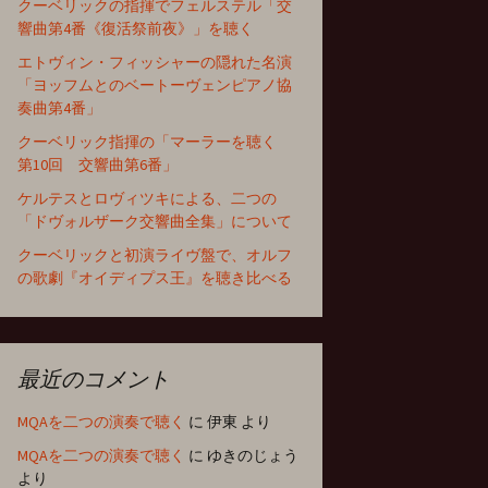
クーベリックの指揮でフェルステル「交
響曲第4番《復活祭前夜》」を聴く
エトヴィン・フィッシャーの隠れた名演
「ヨッフムとのベートーヴェンピアノ協
奏曲第4番」
クーベリック指揮の「マーラーを聴く
第10回 交響曲第6番」
ケルテスとロヴィツキによる、二つの
「ドヴォルザーク交響曲全集」について
クーベリックと初演ライヴ盤で、オルフ
の歌劇『オイディプス王』を聴き比べる
最近のコメント
MQAを二つの演奏で聴く
に
伊東
より
MQAを二つの演奏で聴く
に
ゆきのじょう
より