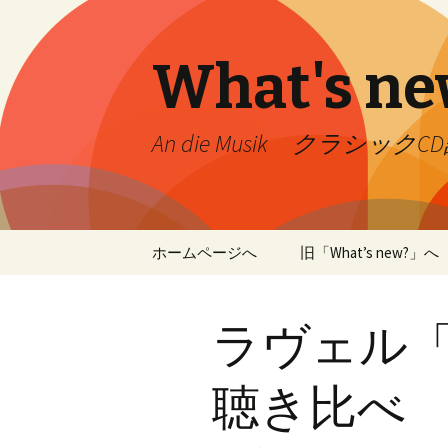
What's ne
An die Musik クラシック
コ
ホームページへ
旧「What’s new?」へ
ン
テ
ン
ラヴェル
ツ
へ
移
聴き比べ
動