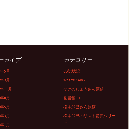
ーカイブ
カテゴリー
6年5月
CD試聴記
6年3月
What's new ?
5年11月
ゆきのじょうさん原稿
5年8月
図書館CD
5年5月
松本武巳さん原稿
5年3月
松本武巳のリスト講義シリー
ズ
5年1月