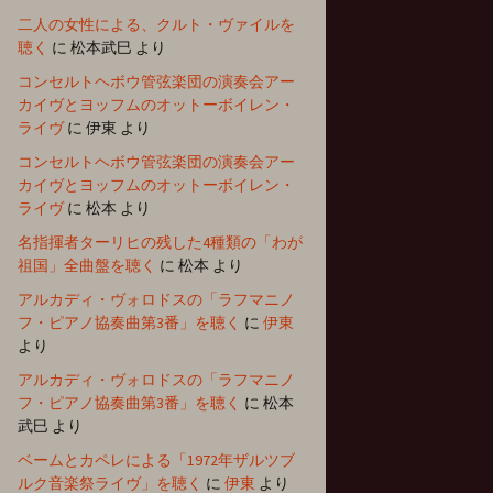
二人の女性による、クルト・ヴァイルを
聴く
に
松本武巳
より
コンセルトヘボウ管弦楽団の演奏会アー
カイヴとヨッフムのオットーボイレン・
ライヴ
に
伊東
より
コンセルトヘボウ管弦楽団の演奏会アー
カイヴとヨッフムのオットーボイレン・
ライヴ
に
松本
より
名指揮者ターリヒの残した4種類の「わが
祖国」全曲盤を聴く
に
松本
より
アルカディ・ヴォロドスの「ラフマニノ
フ・ピアノ協奏曲第3番」を聴く
に
伊東
より
アルカディ・ヴォロドスの「ラフマニノ
フ・ピアノ協奏曲第3番」を聴く
に
松本
武巳
より
ベームとカペレによる「1972年ザルツブ
ルク音楽祭ライヴ」を聴く
に
伊東
より