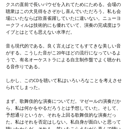
クスの直前で長いパウゼを入れてためにためる。会場の
聴衆はこの大見得をさぞかし喜んでいただろう。私も会
場にいたならば欣喜雀躍していたに違いない。ニューヨ
ークフィルは技術的にも優れていて、演奏の完成度はラ
イブとはとても思えない水準だ。
音も現代的である。良く言えばとてもすてきな美しい音
がする。こうした音がこ20年ほどの流行になっているよ
うで、有名オーケストラによる自主制作盤でよく聴かれ
る音作りである。
しかし、このCDを聴いて私はいろいろなことを考えさせ
られてしまった。
まず、歌舞伎的な演奏についてだ。マゼールの演奏だか
ら、私は何かをやるだろうとは予想していた。そして、
予想通りというか、それを上回る歌舞伎的な演奏だっ
た。私はそれを否定はしない。私自身が面白いと思って
聴いたからだ。それも、笑いをこらえながら喜んで聴い