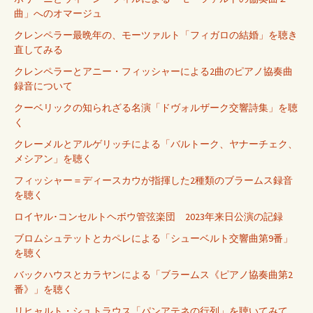
曲」へのオマージュ
クレンペラー最晩年の、モーツァルト「フィガロの結婚」を聴き
直してみる
クレンペラーとアニー・フィッシャーによる2曲のピアノ協奏曲
録音について
クーベリックの知られざる名演「ドヴォルザーク交響詩集」を聴
く
クレーメルとアルゲリッチによる「バルトーク、ヤナーチェク、
メシアン」を聴く
フィッシャー＝ディースカウが指揮した2種類のブラームス録音
を聴く
ロイヤル･コンセルトヘボウ管弦楽団 2023年来日公演の記録
ブロムシュテットとカペレによる「シューベルト交響曲第9番」
を聴く
バックハウスとカラヤンによる「ブラームス《ピアノ協奏曲第2
番》」を聴く
リヒャルト・シュトラウス「パンアテネの行列」を聴いてみて、