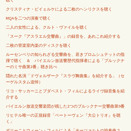
クリスティナ・ビイェルケによる二枚のヘンリクスを聴く
MQAを二つの演奏で聴く
二人の女性による、クルト・ヴァイルを聴く
「スーク『アスラエル交響曲』」の録音を、あれこれ紹介する
二枚の管楽室内楽のディスクを聴く
ルーセンベリの知られざる交響曲を、若きブロムシュテットの指
揮で聴く ＆ バイエルン放送響歴代指揮者による「ブルックナ
ーのミサ曲第3番」聴き比べ
隠れた名演「ドヴォルザーク『スラヴ舞曲集』を紹介する」（セ
ーゲルスタム追悼）
リコ・サッカーニとブダペスト・フィルによるライヴ録音集を紹
介する
バイエルン放送交響楽団が残した2つのブルックナー交響曲第9番
リヒテル唯一の正規録音「ベートーヴェン『大公トリオ』を聴
く」
ポリーニとウィーン・フィルによる「モーツァルトの協奏曲２