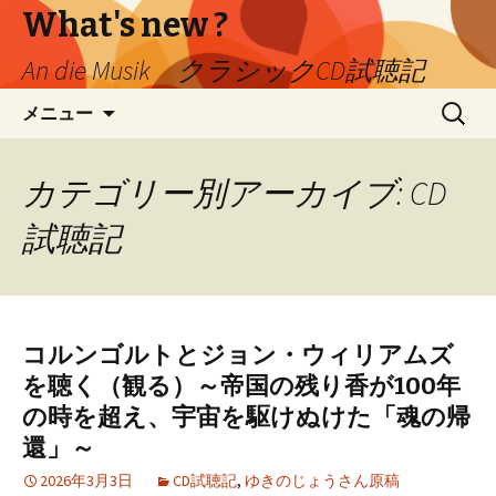
What's new ?
An die Musik クラシックCD試聴記
コ
検
メニュー
ン
索:
テ
ン
カテゴリー別アーカイブ: CD
ツ
試聴記
へ
移
動
コルンゴルトとジョン・ウィリアムズ
を聴く（観る）～帝国の残り香が100年
の時を超え、宇宙を駆けぬけた「魂の帰
還」～
2026年3月3日
CD試聴記
,
ゆきのじょうさん原稿