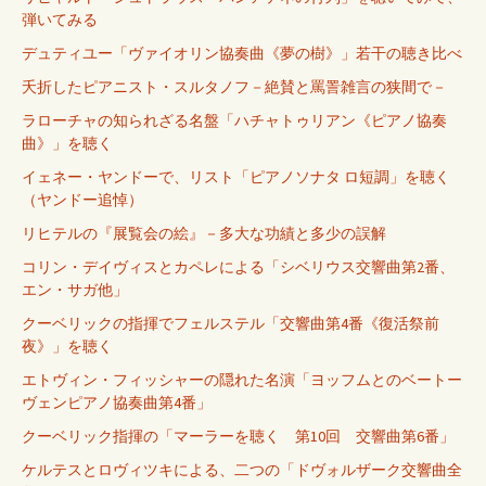
弾いてみる
デュティユー「ヴァイオリン協奏曲《夢の樹》」若干の聴き比べ
夭折したピアニスト・スルタノフ－絶賛と罵詈雑言の狭間で－
ラローチャの知られざる名盤「ハチャトゥリアン《ピアノ協奏
曲》」を聴く
イェネー・ヤンドーで、リスト「ピアノソナタ ロ短調」を聴く
（ヤンドー追悼）
リヒテルの『展覧会の絵』－多大な功績と多少の誤解
コリン・デイヴィスとカペレによる「シベリウス交響曲第2番、
エン・サガ他」
クーベリックの指揮でフェルステル「交響曲第4番《復活祭前
夜》」を聴く
エトヴィン・フィッシャーの隠れた名演「ヨッフムとのベートー
ヴェンピアノ協奏曲第4番」
クーベリック指揮の「マーラーを聴く 第10回 交響曲第6番」
ケルテスとロヴィツキによる、二つの「ドヴォルザーク交響曲全