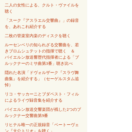
二人の女性による、クルト・ヴァイルを
聴く
「スーク『アスラエル交響曲』」の録音
を、あれこれ紹介する
二枚の管楽室内楽のディスクを聴く
ルーセンベリの知られざる交響曲を、若
きブロムシュテットの指揮で聴く ＆
バイエルン放送響歴代指揮者による「ブ
ルックナーのミサ曲第3番」聴き比べ
隠れた名演「ドヴォルザーク『スラヴ舞
曲集』を紹介する」（セーゲルスタム追
悼）
リコ・サッカーニとブダペスト・フィル
によるライヴ録音集を紹介する
バイエルン放送交響楽団が残した2つのブ
ルックナー交響曲第9番
リヒテル唯一の正規録音「ベートーヴェ
ン『大公トリオ』を聴く」