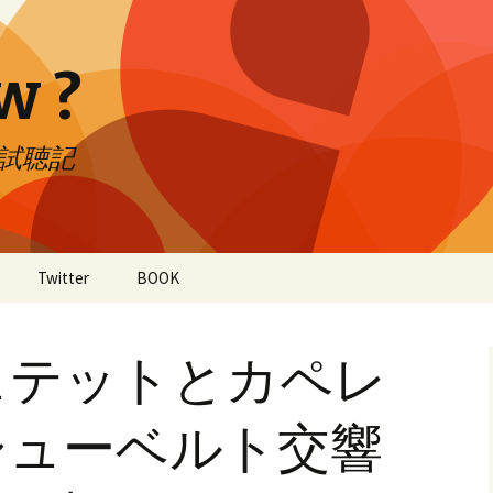
w ?
CD試聴記
Twitter
BOOK
ュテットとカペレ
シューベルト交響