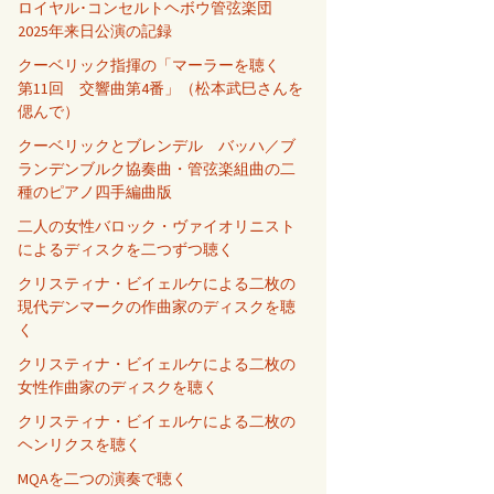
ロイヤル･コンセルトヘボウ管弦楽団
2025年来日公演の記録
クーベリック指揮の「マーラーを聴く
第11回 交響曲第4番」（松本武巳さんを
偲んで）
クーベリックとブレンデル バッハ／ブ
ランデンブルク協奏曲・管弦楽組曲の二
種のピアノ四手編曲版
二人の女性バロック・ヴァイオリニスト
によるディスクを二つずつ聴く
クリスティナ・ビイェルケによる二枚の
現代デンマークの作曲家のディスクを聴
く
クリスティナ・ビイェルケによる二枚の
女性作曲家のディスクを聴く
クリスティナ・ビイェルケによる二枚の
ヘンリクスを聴く
MQAを二つの演奏で聴く