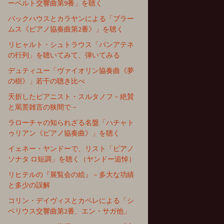
ーベルト交響曲第9番」を聴く
バックハウスとカラヤンによる「ブラー
ムス《ピアノ協奏曲第2番》」を聴く
リヒャルト・シュトラウス「パンアテネ
の行列」を聴いてみて、弾いてみる
デュティユー「ヴァイオリン協奏曲《夢
の樹》」若干の聴き比べ
夭折したピアニスト・スルタノフ－絶賛
と罵詈雑言の狭間で－
ラローチャの知られざる名盤「ハチャト
ゥリアン《ピアノ協奏曲》」を聴く
イェネー・ヤンドーで、リスト「ピアノ
ソナタ ロ短調」を聴く（ヤンドー追悼）
リヒテルの『展覧会の絵』－多大な功績
と多少の誤解
コリン・デイヴィスとカペレによる「シ
ベリウス交響曲第2番、エン・サガ他」