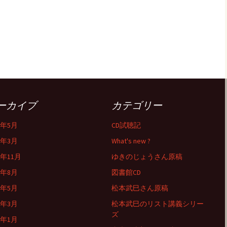
ーカイブ
カテゴリー
6年5月
CD試聴記
6年3月
What's new ?
5年11月
ゆきのじょうさん原稿
5年8月
図書館CD
5年5月
松本武巳さん原稿
5年3月
松本武巳のリスト講義シリー
ズ
5年1月