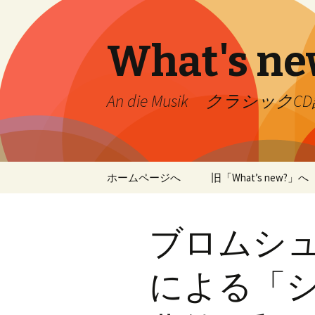
What's ne
An die Musik クラシック
コ
ホームページへ
旧「What’s new?」へ
ン
テ
ン
ブロムシ
ツ
へ
移
による「
動