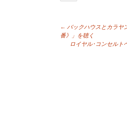
投
←
バックハウスとカラヤ
番》」を聴く
ロイヤル･コンセルトヘ
稿
ナ
ビ
ゲ
ー