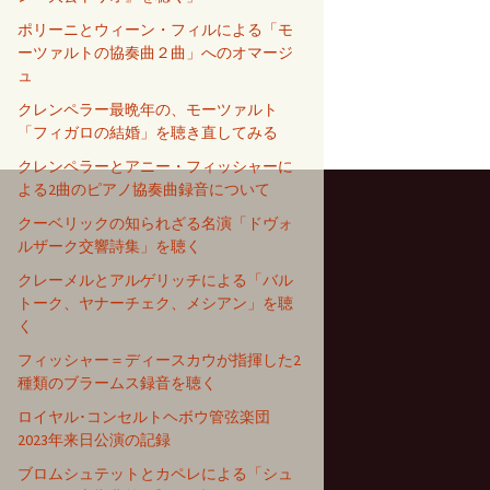
ポリーニとウィーン・フィルによる「モ
ーツァルトの協奏曲２曲」へのオマージ
ュ
クレンペラー最晩年の、モーツァルト
「フィガロの結婚」を聴き直してみる
クレンペラーとアニー・フィッシャーに
よる2曲のピアノ協奏曲録音について
クーベリックの知られざる名演「ドヴォ
ルザーク交響詩集」を聴く
クレーメルとアルゲリッチによる「バル
トーク、ヤナーチェク、メシアン」を聴
く
フィッシャー＝ディースカウが指揮した2
種類のブラームス録音を聴く
ロイヤル･コンセルトヘボウ管弦楽団
2023年来日公演の記録
ブロムシュテットとカペレによる「シュ