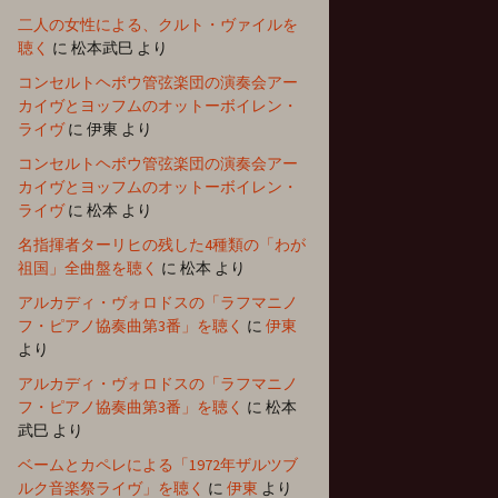
二人の女性による、クルト・ヴァイルを
聴く
に
松本武巳
より
コンセルトヘボウ管弦楽団の演奏会アー
カイヴとヨッフムのオットーボイレン・
ライヴ
に
伊東
より
コンセルトヘボウ管弦楽団の演奏会アー
カイヴとヨッフムのオットーボイレン・
ライヴ
に
松本
より
名指揮者ターリヒの残した4種類の「わが
祖国」全曲盤を聴く
に
松本
より
アルカディ・ヴォロドスの「ラフマニノ
フ・ピアノ協奏曲第3番」を聴く
に
伊東
より
アルカディ・ヴォロドスの「ラフマニノ
フ・ピアノ協奏曲第3番」を聴く
に
松本
武巳
より
ベームとカペレによる「1972年ザルツブ
ルク音楽祭ライヴ」を聴く
に
伊東
より