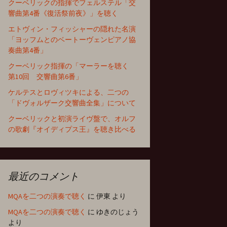
クーベリックの指揮でフェルステル「交
響曲第4番《復活祭前夜》」を聴く
エトヴィン・フィッシャーの隠れた名演
「ヨッフムとのベートーヴェンピアノ協
奏曲第4番」
クーベリック指揮の「マーラーを聴く
第10回 交響曲第6番」
ケルテスとロヴィツキによる、二つの
「ドヴォルザーク交響曲全集」について
クーベリックと初演ライヴ盤で、オルフ
の歌劇『オイディプス王』を聴き比べる
最近のコメント
MQAを二つの演奏で聴く
に
伊東
より
MQAを二つの演奏で聴く
に
ゆきのじょう
より