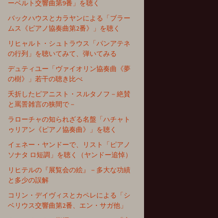
ーベルト交響曲第9番」を聴く
バックハウスとカラヤンによる「ブラー
ムス《ピアノ協奏曲第2番》」を聴く
リヒャルト・シュトラウス「パンアテネ
の行列」を聴いてみて、弾いてみる
デュティユー「ヴァイオリン協奏曲《夢
の樹》」若干の聴き比べ
夭折したピアニスト・スルタノフ－絶賛
と罵詈雑言の狭間で－
ラローチャの知られざる名盤「ハチャト
ゥリアン《ピアノ協奏曲》」を聴く
イェネー・ヤンドーで、リスト「ピアノ
ソナタ ロ短調」を聴く（ヤンドー追悼）
リヒテルの『展覧会の絵』－多大な功績
と多少の誤解
コリン・デイヴィスとカペレによる「シ
ベリウス交響曲第2番、エン・サガ他」