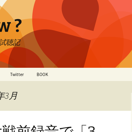
w ?
CD試聴記
Twitter
BOOK
年3月
戦前録音で「3