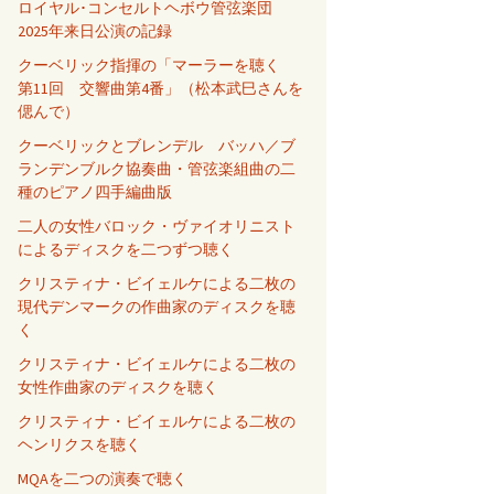
ロイヤル･コンセルトヘボウ管弦楽団
2025年来日公演の記録
クーベリック指揮の「マーラーを聴く
第11回 交響曲第4番」（松本武巳さんを
偲んで）
クーベリックとブレンデル バッハ／ブ
ランデンブルク協奏曲・管弦楽組曲の二
種のピアノ四手編曲版
二人の女性バロック・ヴァイオリニスト
によるディスクを二つずつ聴く
クリスティナ・ビイェルケによる二枚の
現代デンマークの作曲家のディスクを聴
く
クリスティナ・ビイェルケによる二枚の
女性作曲家のディスクを聴く
クリスティナ・ビイェルケによる二枚の
ヘンリクスを聴く
MQAを二つの演奏で聴く