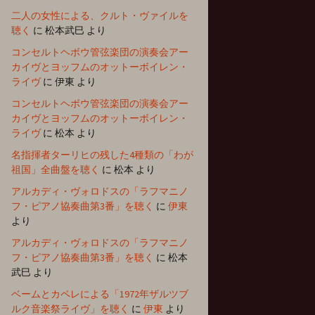
二人の女性による、クルト・ヴァイルを
聴く
に
松本武巳
より
コンセルトヘボウ管弦楽団の演奏会アー
カイヴとヨッフムのオットーボイレン・
ライヴ
に
伊東
より
コンセルトヘボウ管弦楽団の演奏会アー
カイヴとヨッフムのオットーボイレン・
ライヴ
に
松本
より
名指揮者ターリヒの残した4種類の「わが
祖国」全曲盤を聴く
に
松本
より
アルカディ・ヴォロドスの「ラフマニノ
フ・ピアノ協奏曲第3番」を聴く
に
伊東
より
アルカディ・ヴォロドスの「ラフマニノ
フ・ピアノ協奏曲第3番」を聴く
に
松本
武巳
より
ベームとカペレによる「1972年ザルツブ
ルク音楽祭ライヴ」を聴く
に
伊東
より