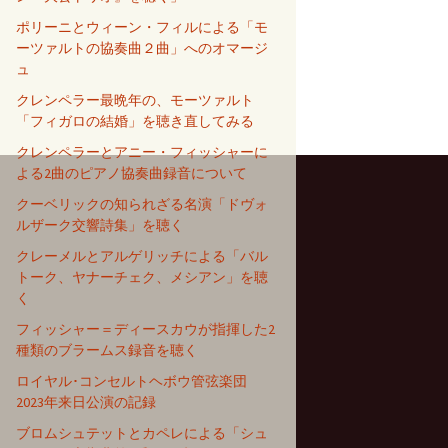
ポリーニとウィーン・フィルによる「モ
ーツァルトの協奏曲２曲」へのオマージ
ュ
クレンペラー最晩年の、モーツァルト
「フィガロの結婚」を聴き直してみる
クレンペラーとアニー・フィッシャーに
よる2曲のピアノ協奏曲録音について
クーベリックの知られざる名演「ドヴォ
ルザーク交響詩集」を聴く
クレーメルとアルゲリッチによる「バル
トーク、ヤナーチェク、メシアン」を聴
く
フィッシャー＝ディースカウが指揮した2
種類のブラームス録音を聴く
ロイヤル･コンセルトヘボウ管弦楽団
2023年来日公演の記録
ブロムシュテットとカペレによる「シュ