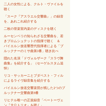
二人の女性による、クルト・ヴァイルを
聴く
「スーク『アスラエル交響曲』」の録音
を、あれこれ紹介する
二枚の管楽室内楽のディスクを聴く
ルーセンベリの知られざる交響曲を、若
きブロムシュテットの指揮で聴く ＆
バイエルン放送響歴代指揮者による「ブ
ルックナーのミサ曲第3番」聴き比べ
隠れた名演「ドヴォルザーク『スラヴ舞
曲集』を紹介する」（セーゲルスタム追
悼）
リコ・サッカーニとブダペスト・フィル
によるライヴ録音集を紹介する
バイエルン放送交響楽団が残した2つのブ
ルックナー交響曲第9番
リヒテル唯一の正規録音「ベートーヴェ
ン『大公トリオ』を聴く」