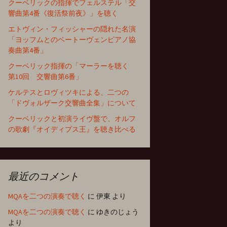
クーベリックの指揮でフェルステル「交
響曲第4番《復活祭前夜》」を聴く
エトヴィン・フィッシャーの隠れた名演
「ヨッフムとのベートーヴェンピアノ協
奏曲第4番」
クーベリック指揮の「マーラーを聴く
第10回 交響曲第6番」
ケルテスとロヴィツキによる、二つの
「ドヴォルザーク交響曲全集」について
クーベリックと初演ライヴ盤で、オルフ
の歌劇『オイディプス王』を聴き比べる
最近のコメント
MQAを二つの演奏で聴く
に
伊東
より
MQAを二つの演奏で聴く
に
ゆきのじょう
より