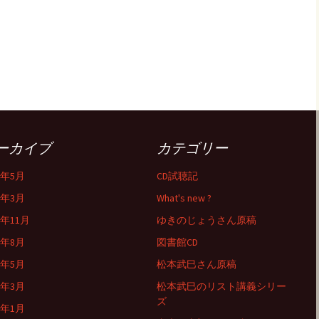
ーカイブ
カテゴリー
6年5月
CD試聴記
6年3月
What's new ?
5年11月
ゆきのじょうさん原稿
5年8月
図書館CD
5年5月
松本武巳さん原稿
5年3月
松本武巳のリスト講義シリー
ズ
5年1月