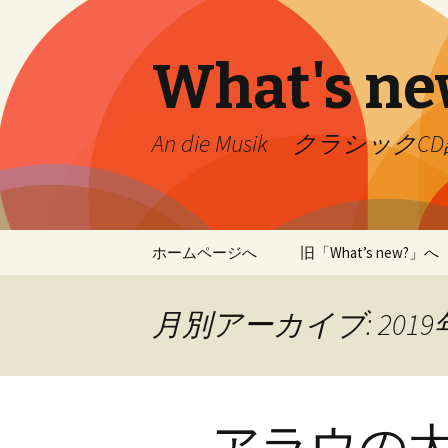
What's ne
An die Musik クラシック
コ
ホームページへ
旧「What’s new?」へ
ン
テ
ン
月別アーカイブ: 2019
ツ
へ
移
動
アラウの大