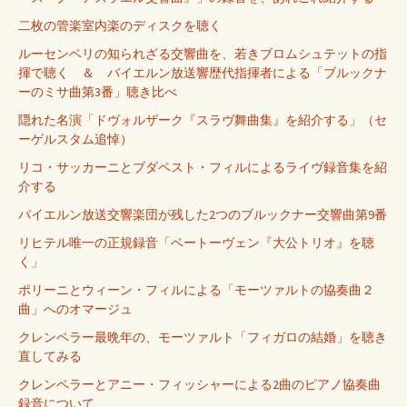
二枚の管楽室内楽のディスクを聴く
ルーセンベリの知られざる交響曲を、若きブロムシュテットの指
揮で聴く ＆ バイエルン放送響歴代指揮者による「ブルックナ
ーのミサ曲第3番」聴き比べ
隠れた名演「ドヴォルザーク『スラヴ舞曲集』を紹介する」（セ
ーゲルスタム追悼）
リコ・サッカーニとブダペスト・フィルによるライヴ録音集を紹
介する
バイエルン放送交響楽団が残した2つのブルックナー交響曲第9番
リヒテル唯一の正規録音「ベートーヴェン『大公トリオ』を聴
く」
ポリーニとウィーン・フィルによる「モーツァルトの協奏曲２
曲」へのオマージュ
クレンペラー最晩年の、モーツァルト「フィガロの結婚」を聴き
直してみる
クレンペラーとアニー・フィッシャーによる2曲のピアノ協奏曲
録音について