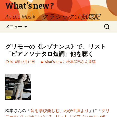
What's new ?
An die Musik クラシックCD試聴記
コ
検
メニュー
ン
索:
テ
ン
グリモーの《レゾナンス》で、リスト
ツ
「ピアノソナタロ短調」他を聴く
へ
移
2016年12月10日
What's new ?
,
松本武巳さん原稿
動
松本さんの「
音を学び楽しむ、わが生涯より
」に「
グリ
モーの《レゾナンス》で、リスト「ピアノソナタロ短