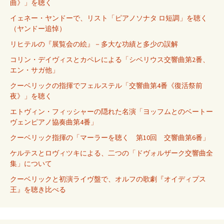
曲》」を聴く
イェネー・ヤンドーで、リスト「ピアノソナタ ロ短調」を聴く
（ヤンドー追悼）
リヒテルの『展覧会の絵』－多大な功績と多少の誤解
コリン・デイヴィスとカペレによる「シベリウス交響曲第2番、
エン・サガ他」
クーベリックの指揮でフェルステル「交響曲第4番《復活祭前
夜》」を聴く
エトヴィン・フィッシャーの隠れた名演「ヨッフムとのベートー
ヴェンピアノ協奏曲第4番」
クーベリック指揮の「マーラーを聴く 第10回 交響曲第6番」
ケルテスとロヴィツキによる、二つの「ドヴォルザーク交響曲全
集」について
クーベリックと初演ライヴ盤で、オルフの歌劇『オイディプス
王』を聴き比べる