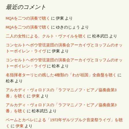
最近のコメント
MQAを二つの演奏で聴く
に
伊東
より
MQAを二つの演奏で聴く
に
ゆきのじょう
より
二人の女性による、クルト・ヴァイルを聴く
に
松本武巳
より
コンセルトヘボウ管弦楽団の演奏会アーカイヴとヨッフムのオッ
トーボイレン・ライヴ
に
伊東
より
コンセルトヘボウ管弦楽団の演奏会アーカイヴとヨッフムのオッ
トーボイレン・ライヴ
に
松本
より
名指揮者ターリヒの残した4種類の「わが祖国」全曲盤を聴く
に
松本
より
アルカディ・ヴォロドスの「ラフマニノフ・ピアノ協奏曲第3
番」を聴く
に
伊東
より
アルカディ・ヴォロドスの「ラフマニノフ・ピアノ協奏曲第3
番」を聴く
に
松本武巳
より
ベームとカペレによる「1972年ザルツブルク音楽祭ライヴ」を聴
く
に
伊東
より