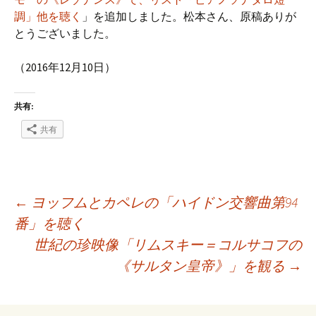
調」他を聴く
」を追加しました。松本さん、原稿ありが
とうございました。
（2016年12月10日）
共有:
共有
投
←
ヨッフムとカペレの「ハイドン交響曲第94
番」を聴く
世紀の珍映像「リムスキー＝コルサコフの
稿
《サルタン皇帝》」を観る
→
ナ