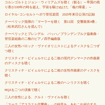
コルンゴルトとジョン・ウィリアムズを聴く（観る）～帝国の残
り香が100年の時を超え、宇宙を駆けぬけた「魂の帰還」～
ロイヤル･コンセルトヘボウ管弦楽団 2025年来日公演の記録
クーベリック指揮の「マーラーを聴く 第11回 交響曲第4番」
（松本武巳さんを偲んで）
クーベリックとブレンデル バッハ／ブランデンブルク協奏曲・
管弦楽組曲の二種のピアノ四手編曲版
二人の女性バロック・ヴァイオリニストによるディスクを二つず
つ聴く
クリスティナ・ビイェルケによる二枚の現代デンマークの作曲家
のディスクを聴く
クリスティナ・ビイェルケによる二枚の女性作曲家のディスクを
聴く
クリスティナ・ビイェルケによる二枚のヘンリクスを聴く
MQAを二つの演奏で聴く
二人の女性による、クルト・ヴァイルを聴く
「スーク『アスラエル交響曲』」の録音を、あれこれ紹介する