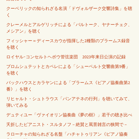
クーベリックの知られざる名演「ドヴォルザーク交響詩集」を聴
く
クレーメルとアルゲリッチによる「バルトーク、ヤナーチェク、
メシアン」を聴く
フィッシャー＝ディースカウが指揮した2種類のブラームス録音
を聴く
ロイヤル･コンセルトヘボウ管弦楽団 2023年来日公演の記録
ブロムシュテットとカペレによる「シューベルト交響曲第9番」
を聴く
バックハウスとカラヤンによる「ブラームス《ピアノ協奏曲第2
番》」を聴く
リヒャルト・シュトラウス「パンアテネの行列」を聴いてみて、
弾いてみる
デュティユー「ヴァイオリン協奏曲《夢の樹》」若干の聴き比べ
夭折したピアニスト・スルタノフ－絶賛と罵詈雑言の狭間で－
ラローチャの知られざる名盤「ハチャトゥリアン《ピアノ協奏