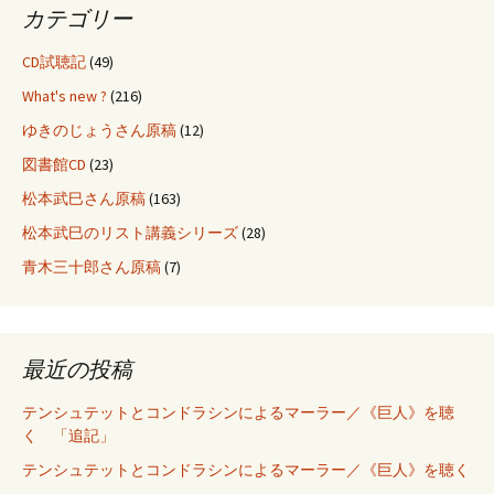
カテゴリー
ビ
CD試聴記
(49)
ゲ
What's new ?
(216)
ゆきのじょうさん原稿
(12)
ー
図書館CD
(23)
松本武巳さん原稿
(163)
シ
松本武巳のリスト講義シリーズ
(28)
青木三十郎さん原稿
(7)
ョ
ン
最近の投稿
テンシュテットとコンドラシンによるマーラー／《巨人》を聴
く 「追記」
テンシュテットとコンドラシンによるマーラー／《巨人》を聴く