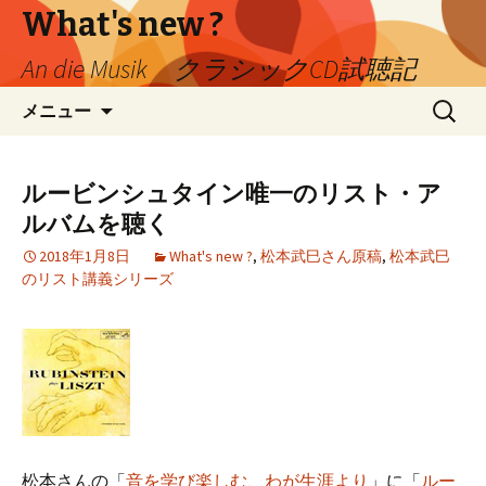
What's new ?
An die Musik クラシックCD試聴記
コ
検
メニュー
ン
索:
テ
ン
ルービンシュタイン唯一のリスト・ア
ツ
ルバムを聴く
へ
移
2018年1月8日
What's new ?
,
松本武巳さん原稿
,
松本武巳
のリスト講義シリーズ
動
松本さんの「
音を学び楽しむ、わが生涯より
」に「
ルー