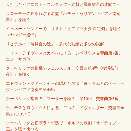
夭折したピアニスト・スルタノフ－絶賛と罵詈雑言の狭間で－
ラローチャの知られざる名盤「ハチャトゥリアン《ピアノ協奏
曲》」を聴く
イェネー・ヤンドーで、リスト「ピアノソナタ ロ短調」を聴く
（ヤンドー追悼）
リヒテルの『展覧会の絵』－多大な功績と多少の誤解
コリン・デイヴィスとカペレによる「シベリウス交響曲第2番、
エン・サガ他」
クーベリックの指揮でフェルステル「交響曲第4番《復活祭前
夜》」を聴く
エトヴィン・フィッシャーの隠れた名演「ヨッフムとのベートー
ヴェンピアノ協奏曲第4番」
クーベリック指揮の「マーラーを聴く 第10回 交響曲第6番」
ケルテスとロヴィツキによる、二つの「ドヴォルザーク交響曲全
集」について
クーベリックと初演ライヴ盤で、オルフの歌劇『オイディプス
王』を聴き比べる