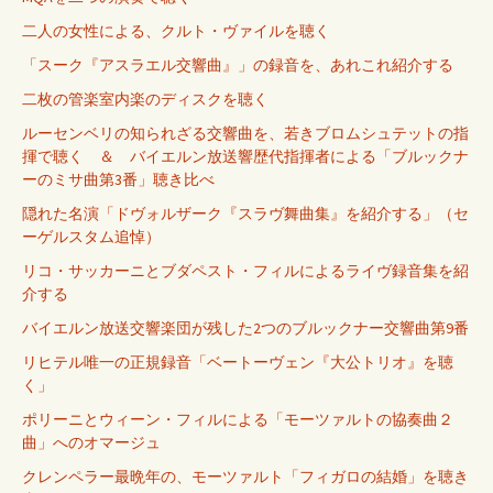
二人の女性による、クルト・ヴァイルを聴く
「スーク『アスラエル交響曲』」の録音を、あれこれ紹介する
二枚の管楽室内楽のディスクを聴く
ルーセンベリの知られざる交響曲を、若きブロムシュテットの指
揮で聴く ＆ バイエルン放送響歴代指揮者による「ブルックナ
ーのミサ曲第3番」聴き比べ
隠れた名演「ドヴォルザーク『スラヴ舞曲集』を紹介する」（セ
ーゲルスタム追悼）
リコ・サッカーニとブダペスト・フィルによるライヴ録音集を紹
介する
バイエルン放送交響楽団が残した2つのブルックナー交響曲第9番
リヒテル唯一の正規録音「ベートーヴェン『大公トリオ』を聴
く」
ポリーニとウィーン・フィルによる「モーツァルトの協奏曲２
曲」へのオマージュ
クレンペラー最晩年の、モーツァルト「フィガロの結婚」を聴き