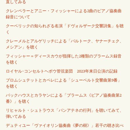
直してみる
クレンペラーとアニー・フィッシャーによる2曲のピアノ協奏曲
録音について
クーベリックの知られざる名演「ドヴォルザーク交響詩集」を聴
く
クレーメルとアルゲリッチによる「バルトーク、ヤナーチェク、
メシアン」を聴く
フィッシャー＝ディースカウが指揮した2種類のブラームス録音
を聴く
ロイヤル･コンセルトヘボウ管弦楽団 2023年来日公演の記録
ブロムシュテットとカペレによる「シューベルト交響曲第9番」
を聴く
バックハウスとカラヤンによる「ブラームス《ピアノ協奏曲第2
番》」を聴く
リヒャルト・シュトラウス「パンアテネの行列」を聴いてみて、
弾いてみる
デュティユー「ヴァイオリン協奏曲《夢の樹》」若干の聴き比べ