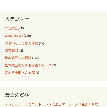
稿
ナ
カテゴリー
ビ
CD試聴記
(49)
What's new ?
(216)
ゲ
ゆきのじょうさん原稿
(12)
図書館CD
(23)
ー
松本武巳さん原稿
(163)
松本武巳のリスト講義シリーズ
(28)
シ
青木三十郎さん原稿
(7)
ョ
最近の投稿
ン
テンシュテットとコンドラシンによるマーラー／《巨人》を聴