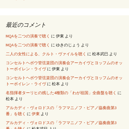
最近のコメント
MQAを二つの演奏で聴く
に
伊東
より
MQAを二つの演奏で聴く
に
ゆきのじょう
より
二人の女性による、クルト・ヴァイルを聴く
に
松本武巳
より
コンセルトヘボウ管弦楽団の演奏会アーカイヴとヨッフムのオッ
トーボイレン・ライヴ
に
伊東
より
コンセルトヘボウ管弦楽団の演奏会アーカイヴとヨッフムのオッ
トーボイレン・ライヴ
に
松本
より
名指揮者ターリヒの残した4種類の「わが祖国」全曲盤を聴く
に
松本
より
アルカディ・ヴォロドスの「ラフマニノフ・ピアノ協奏曲第3
番」を聴く
に
伊東
より
アルカディ・ヴォロドスの「ラフマニノフ・ピアノ協奏曲第3
番」を聴く
に
松本武巳
より