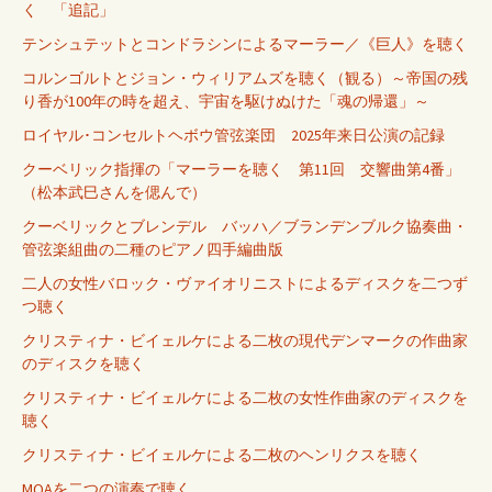
く 「追記」
テンシュテットとコンドラシンによるマーラー／《巨人》を聴く
コルンゴルトとジョン・ウィリアムズを聴く（観る）～帝国の残
り香が100年の時を超え、宇宙を駆けぬけた「魂の帰還」～
ロイヤル･コンセルトヘボウ管弦楽団 2025年来日公演の記録
クーベリック指揮の「マーラーを聴く 第11回 交響曲第4番」
（松本武巳さんを偲んで）
クーベリックとブレンデル バッハ／ブランデンブルク協奏曲・
管弦楽組曲の二種のピアノ四手編曲版
二人の女性バロック・ヴァイオリニストによるディスクを二つず
つ聴く
クリスティナ・ビイェルケによる二枚の現代デンマークの作曲家
のディスクを聴く
クリスティナ・ビイェルケによる二枚の女性作曲家のディスクを
聴く
クリスティナ・ビイェルケによる二枚のヘンリクスを聴く
MQAを二つの演奏で聴く